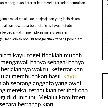
ian meneguhkan ketertarikan mereka terhadap permainan
gemar mulai melakukan penjelajahan yang lebih dalam.
elainkan juga pada beraneka jenis kayu, metode
berbeda. Hal ini menjadikan mereka semakin
l, menjadikan hobi ini sebagai cita-cita yang penuh arti
alam kayu togel tidaklah mudah.
 mengawali hanya sebagai hanya
 berjalannya waktu, ketertarikan
mulai membuahkan hasil.
kayu
alah seorang anggota yang awal
g mereka, tetapi kian terlibat dan
egi di dunia ini. Melalui komitmen
secara bertahap kian