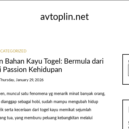
avtoplin.net
CATEGORIZED
n Bahan Kayu Togel: Bermula dari
i Passion Kehidupan
Thursday, January 29, 2026
imen, muncul satu fenomena yg menarik minat banyak orang,
ya dianggap sebagai hobi, sudah mampu mengubah hidup
stik serta keceriaan dari togel kayu memikat sejumlah
ang tua, yang memburu peluang kebangkitan melalui