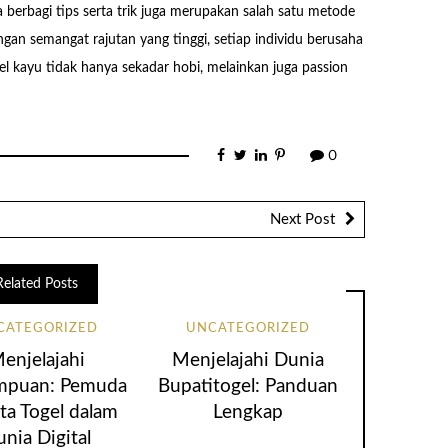
a berbagi tips serta trik juga merupakan salah satu metode
ngan semangat rajutan yang tinggi, setiap individu berusaha
 kayu tidak hanya sekadar hobi, melainkan juga passion
0
Next Post
Related Posts
CATEGORIZED
UNCATEGORIZED
enjelajahi
Menjelajahi Dunia
puan: Pemuda
Bupatitogel: Panduan
ta Togel dalam
Lengkap
nia Digital