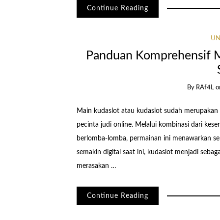
Continue Reading
UN
Panduan Komprehensif M
By
RAf4L
o
Main kudaslot atau kudaslot sudah merupakan s
pecinta judi online. Melalui kombinasi dari ke
berlomba-lomba, permainan ini menawarkan sen
semakin digital saat ini, kudaslot menjadi sebag
merasakan …
Continue Reading