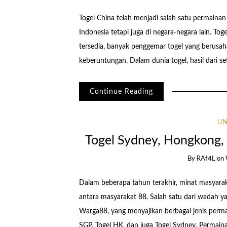
Togel China telah menjadi salah satu permainan
Indonesia tetapi juga di negara-negara lain. To
tersedia, banyak penggemar togel yang berusa
keberuntungan. Dalam dunia togel, hasil dari s
Continue Reading
UN
Togel Sydney, Hongkong, 
By
RAf4L
on
Dalam beberapa tahun terakhir, minat masyarak
antara masyarakat 88. Salah satu dari wadah 
Warga88, yang menyajikan berbagai jenis permai
SGP, Togel HK, dan juga Togel Sydney. Permain