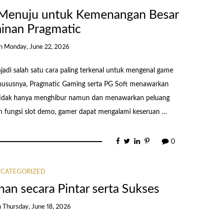
 Menuju untuk Kemenangan Besar
ainan Pragmatic
n
Monday, June 22, 2026
jadi salah satu cara paling terkenal untuk mengenal game
hususnya, Pragmatic Gaming serta PG Soft menawarkan
 tidak hanya menghibur namun dan menawarkan peluang
 fungsi slot demo, gamer dapat mengalami keseruan …
0
CATEGORIZED
han secara Pintar serta Sukses
n
Thursday, June 18, 2026