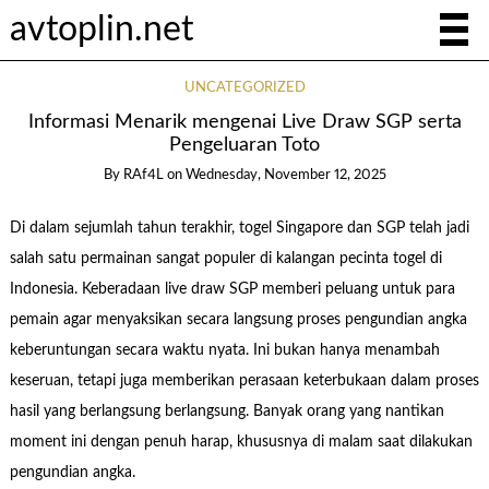
avtoplin.net
UNCATEGORIZED
Informasi Menarik mengenai Live Draw SGP serta
Pengeluaran Toto
By
RAf4L
on
Wednesday, November 12, 2025
Di dalam sejumlah tahun terakhir, togel Singapore dan SGP telah jadi
salah satu permainan sangat populer di kalangan pecinta togel di
Indonesia. Keberadaan live draw SGP memberi peluang untuk para
pemain agar menyaksikan secara langsung proses pengundian angka
keberuntungan secara waktu nyata. Ini bukan hanya menambah
keseruan, tetapi juga memberikan perasaan keterbukaan dalam proses
hasil yang berlangsung berlangsung. Banyak orang yang nantikan
moment ini dengan penuh harap, khususnya di malam saat dilakukan
pengundian angka.