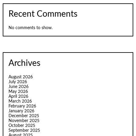
Recent Comments
No comments to show.
Archives
August 2026
July 2026
June 2026
May 2026
April 2026
March 2026
February 2026
January 2026
December 2025
November 2025
October 2025
September 2025
August 2025