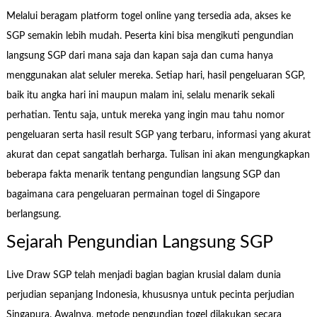
Melalui beragam platform togel online yang tersedia ada, akses ke
SGP semakin lebih mudah. Peserta kini bisa mengikuti pengundian
langsung SGP dari mana saja dan kapan saja dan cuma hanya
menggunakan alat seluler mereka. Setiap hari, hasil pengeluaran SGP,
baik itu angka hari ini maupun malam ini, selalu menarik sekali
perhatian. Tentu saja, untuk mereka yang ingin mau tahu nomor
pengeluaran serta hasil result SGP yang terbaru, informasi yang akurat
akurat dan cepat sangatlah berharga. Tulisan ini akan mengungkapkan
beberapa fakta menarik tentang pengundian langsung SGP dan
bagaimana cara pengeluaran permainan togel di Singapore
berlangsung.
Sejarah Pengundian Langsung SGP
Live Draw SGP telah menjadi bagian bagian krusial dalam dunia
perjudian sepanjang Indonesia, khususnya untuk pecinta perjudian
Singapura. Awalnya, metode pengundian togel dilakukan secara