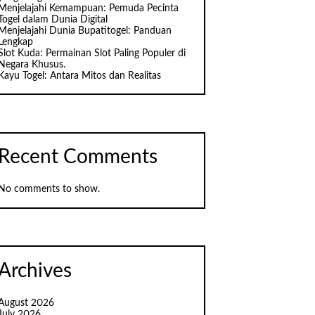
Menjelajahi Kemampuan: Pemuda Pecinta
Togel dalam Dunia Digital
Menjelajahi Dunia Bupatitogel: Panduan
Lengkap
Slot Kuda: Permainan Slot Paling Populer di
Negara Khusus.
Kayu Togel: Antara Mitos dan Realitas
Recent Comments
No comments to show.
Archives
August 2026
July 2026