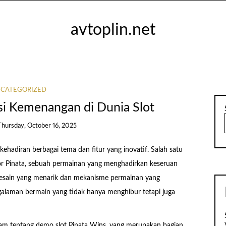
avtoplin.net
CATEGORIZED
isi Kemenangan di Dunia Slot
Thursday, October 16, 2025
hadiran berbagai tema dan fitur yang inovatif. Salah satu
cor Pinata, sebuah permainan yang menghadirkan keseruan
esain yang menarik dan mekanisme permainan yang
alaman bermain yang tidak hanya menghibur tetapi juga
 dalam tentang demo slot Pinata Wins, yang merupakan bagian