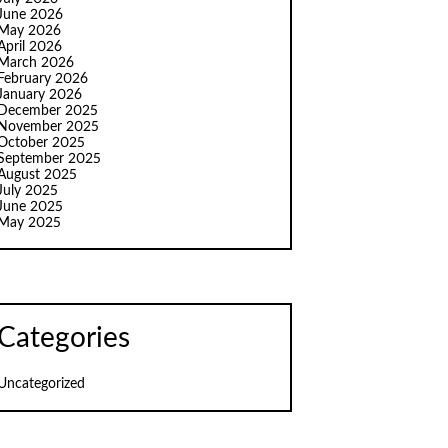
June 2026
May 2026
April 2026
March 2026
February 2026
January 2026
December 2025
November 2025
October 2025
September 2025
August 2025
July 2025
June 2025
May 2025
Categories
Uncategorized