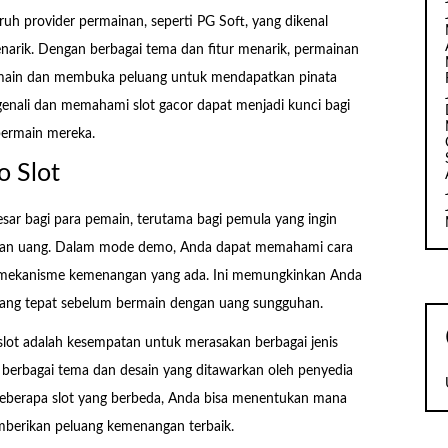
ruh provider permainan, seperti PG Soft, yang dikenal
narik. Dengan berbagai tema dan fitur menarik, permainan
 pemain dan membuka peluang untuk mendapatkan pinata
enali dan memahami slot gacor dapat menjadi kunci bagi
bermain mereka.
 Slot
r bagi para pemain, terutama bagi pemula yang ingin
ngan uang. Dalam mode demo, Anda dapat memahami cara
erta mekanisme kemenangan yang ada. Ini memungkinkan Anda
 yang tepat sebelum bermain dengan uang sungguhan.
slot adalah kesempatan untuk merasakan berbagai jenis
 berbagai tema dan desain yang ditawarkan oleh penyedia
eberapa slot yang berbeda, Anda bisa menentukan mana
mberikan peluang kemenangan terbaik.