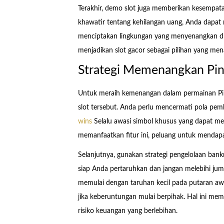
Terakhir, demo slot juga memberikan kesempat
khawatir tentang kehilangan uang, Anda dapat
menciptakan lingkungan yang menyenangkan d
menjadikan slot gacor sebagai pilihan yang men
Strategi Memenangkan Pin
Untuk meraih kemenangan dalam permainan Pi
slot tersebut. Anda perlu mencermati pola pem
wins
Selalu awasi simbol khusus yang dapat m
memanfaatkan fitur ini, peluang untuk menda
Selanjutnya, gunakan strategi pengelolaan bank
siap Anda pertaruhkan dan jangan melebihi juml
memulai dengan taruhan kecil pada putaran aw
jika keberuntungan mulai berpihak. Hal ini m
risiko keuangan yang berlebihan.