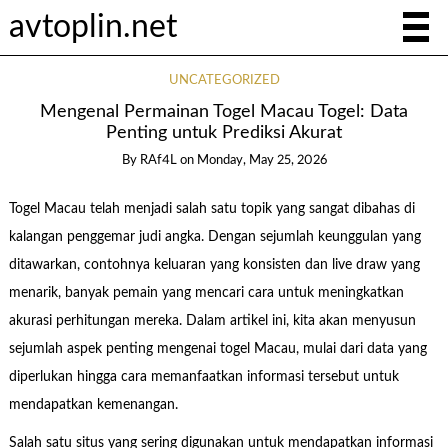
avtoplin.net
UNCATEGORIZED
Mengenal Permainan Togel Macau Togel: Data
Penting untuk Prediksi Akurat
By
RAf4L
on
Monday, May 25, 2026
Togel Macau telah menjadi salah satu topik yang sangat dibahas di
kalangan penggemar judi angka. Dengan sejumlah keunggulan yang
ditawarkan, contohnya keluaran yang konsisten dan live draw yang
menarik, banyak pemain yang mencari cara untuk meningkatkan
akurasi perhitungan mereka. Dalam artikel ini, kita akan menyusun
sejumlah aspek penting mengenai togel Macau, mulai dari data yang
diperlukan hingga cara memanfaatkan informasi tersebut untuk
mendapatkan kemenangan.
Salah satu situs yang sering digunakan untuk mendapatkan informasi