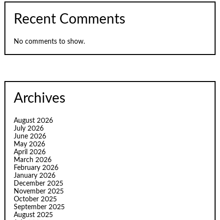
Recent Comments
No comments to show.
Archives
August 2026
July 2026
June 2026
May 2026
April 2026
March 2026
February 2026
January 2026
December 2025
November 2025
October 2025
September 2025
August 2025