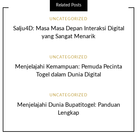
Related Posts
UNCATEGORIZED
Salju4D: Masa Masa Depan Interaksi Digital
yang Sangat Menarik
UNCATEGORIZED
Menjelajahi Kemampuan: Pemuda Pecinta
Togel dalam Dunia Digital
UNCATEGORIZED
Menjelajahi Dunia Bupatitogel: Panduan
Lengkap