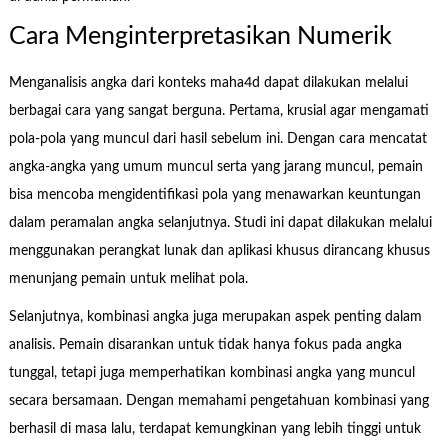
Cara Menginterpretasikan Numerik
Menganalisis angka dari konteks maha4d dapat dilakukan melalui
berbagai cara yang sangat berguna. Pertama, krusial agar mengamati
pola-pola yang muncul dari hasil sebelum ini. Dengan cara mencatat
angka-angka yang umum muncul serta yang jarang muncul, pemain
bisa mencoba mengidentifikasi pola yang menawarkan keuntungan
dalam peramalan angka selanjutnya. Studi ini dapat dilakukan melalui
menggunakan perangkat lunak dan aplikasi khusus dirancang khusus
menunjang pemain untuk melihat pola.
Selanjutnya, kombinasi angka juga merupakan aspek penting dalam
analisis. Pemain disarankan untuk tidak hanya fokus pada angka
tunggal, tetapi juga memperhatikan kombinasi angka yang muncul
secara bersamaan. Dengan memahami pengetahuan kombinasi yang
berhasil di masa lalu, terdapat kemungkinan yang lebih tinggi untuk