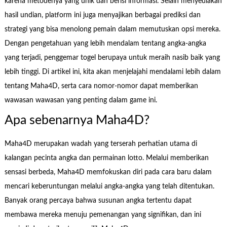
karena metodenya yang unik dan berisi informasi. Selain menyediakan
hasil undian, platform ini juga menyajikan berbagai prediksi dan
strategi yang bisa menolong pemain dalam memutuskan opsi mereka.
Dengan pengetahuan yang lebih mendalam tentang angka-angka
yang terjadi, penggemar togel berupaya untuk meraih nasib baik yang
lebih tinggi. Di artikel ini, kita akan menjelajahi mendalami lebih dalam
tentang Maha4D, serta cara nomor-nomor dapat memberikan
wawasan wawasan yang penting dalam game ini.
Apa sebenarnya Maha4D?
Maha4D merupakan wadah yang terserah perhatian utama di
kalangan pecinta angka dan permainan lotto. Melalui memberikan
sensasi berbeda, Maha4D memfokuskan diri pada cara baru dalam
mencari keberuntungan melalui angka-angka yang telah ditentukan.
Banyak orang percaya bahwa susunan angka tertentu dapat
membawa mereka menuju pemenangan yang signifikan, dan ini