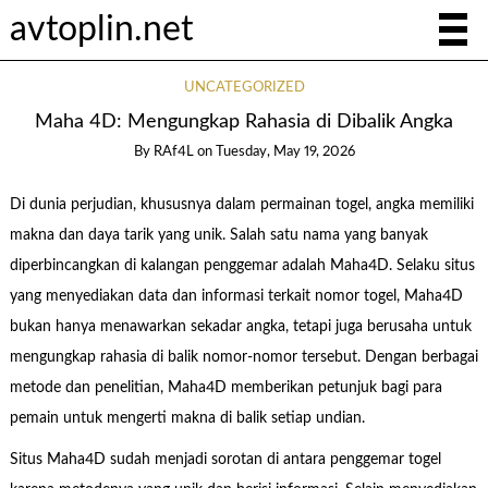
avtoplin.net
UNCATEGORIZED
Maha 4D: Mengungkap Rahasia di Dibalik Angka
By
RAf4L
on
Tuesday, May 19, 2026
Di dunia perjudian, khususnya dalam permainan togel, angka memiliki
makna dan daya tarik yang unik. Salah satu nama yang banyak
diperbincangkan di kalangan penggemar adalah Maha4D. Selaku situs
yang menyediakan data dan informasi terkait nomor togel, Maha4D
bukan hanya menawarkan sekadar angka, tetapi juga berusaha untuk
mengungkap rahasia di balik nomor-nomor tersebut. Dengan berbagai
metode dan penelitian, Maha4D memberikan petunjuk bagi para
pemain untuk mengerti makna di balik setiap undian.
Situs Maha4D sudah menjadi sorotan di antara penggemar togel