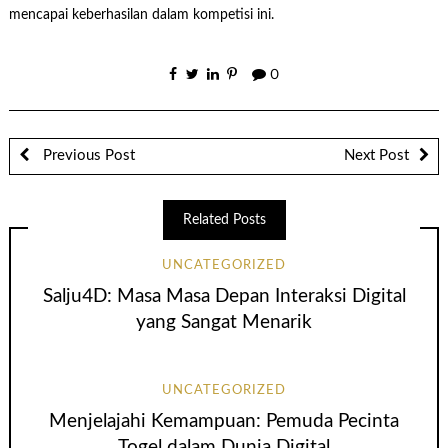
mencapai keberhasilan dalam kompetisi ini.
0
Previous Post
Next Post
Related Posts
UNCATEGORIZED
Salju4D: Masa Masa Depan Interaksi Digital
yang Sangat Menarik
UNCATEGORIZED
Menjelajahi Kemampuan: Pemuda Pecinta
Togel dalam Dunia Digital