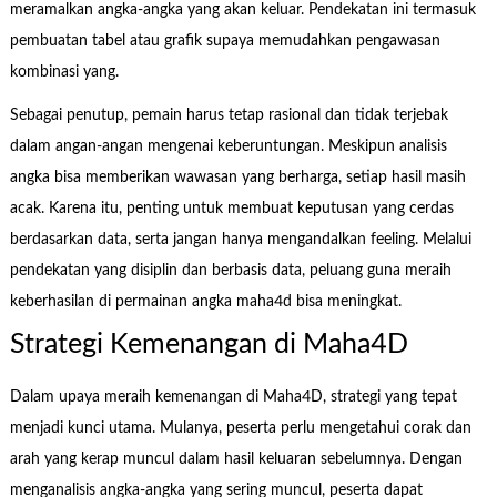
meramalkan angka-angka yang akan keluar. Pendekatan ini termasuk
pembuatan tabel atau grafik supaya memudahkan pengawasan
kombinasi yang.
Sebagai penutup, pemain harus tetap rasional dan tidak terjebak
dalam angan-angan mengenai keberuntungan. Meskipun analisis
angka bisa memberikan wawasan yang berharga, setiap hasil masih
acak. Karena itu, penting untuk membuat keputusan yang cerdas
berdasarkan data, serta jangan hanya mengandalkan feeling. Melalui
pendekatan yang disiplin dan berbasis data, peluang guna meraih
keberhasilan di permainan angka maha4d bisa meningkat.
Strategi Kemenangan di Maha4D
Dalam upaya meraih kemenangan di Maha4D, strategi yang tepat
menjadi kunci utama. Mulanya, peserta perlu mengetahui corak dan
arah yang kerap muncul dalam hasil keluaran sebelumnya. Dengan
menganalisis angka-angka yang sering muncul, peserta dapat