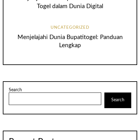
Togel dalam Dunia Digital
UNCATEGORIZED
Menjelajahi Dunia Bupatitogel: Panduan
Lengkap
Search
Search