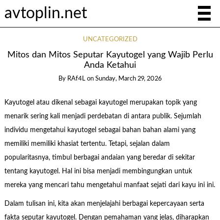
avtoplin.net
UNCATEGORIZED
Mitos dan Mitos Seputar Kayutogel yang Wajib Perlu
Anda Ketahui
By
RAf4L
on
Sunday, March 29, 2026
Kayutogel atau dikenal sebagai kayutogel merupakan topik yang
menarik sering kali menjadi perdebatan di antara publik. Sejumlah
individu mengetahui kayutogel sebagai bahan bahan alami yang
memiliki memiliki khasiat tertentu. Tetapi, sejalan dalam
popularitasnya, timbul berbagai andaian yang beredar di sekitar
tentang kayutogel. Hal ini bisa menjadi membingungkan untuk
mereka yang mencari tahu mengetahui manfaat sejati dari kayu ini ini.
Dalam tulisan ini, kita akan menjelajahi berbagai kepercayaan serta
fakta seputar kayutogel. Dengan pemahaman yang jelas, diharapkan