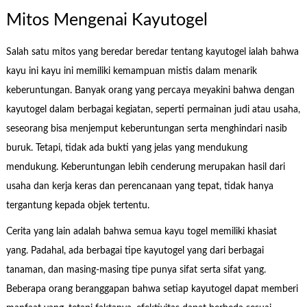
Mitos Mengenai Kayutogel
Salah satu mitos yang beredar beredar tentang kayutogel ialah bahwa
kayu ini kayu ini memiliki kemampuan mistis dalam menarik
keberuntungan. Banyak orang yang percaya meyakini bahwa dengan
kayutogel dalam berbagai kegiatan, seperti permainan judi atau usaha,
seseorang bisa menjemput keberuntungan serta menghindari nasib
buruk. Tetapi, tidak ada bukti yang jelas yang mendukung
mendukung. Keberuntungan lebih cenderung merupakan hasil dari
usaha dan kerja keras dan perencanaan yang tepat, tidak hanya
tergantung kepada objek tertentu.
Cerita yang lain adalah bahwa semua kayu togel memiliki khasiat
yang. Padahal, ada berbagai tipe kayutogel yang dari berbagai
tanaman, dan masing-masing tipe punya sifat serta sifat yang.
Beberapa orang beranggapan bahwa setiap kayutogel dapat memberi