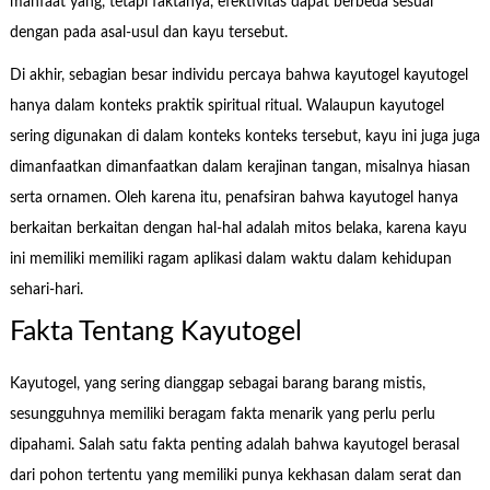
manfaat yang, tetapi faktanya, efektivitas dapat berbeda sesuai
dengan pada asal-usul dan kayu tersebut.
Di akhir, sebagian besar individu percaya bahwa kayutogel kayutogel
hanya dalam konteks praktik spiritual ritual. Walaupun kayutogel
sering digunakan di dalam konteks konteks tersebut, kayu ini juga juga
dimanfaatkan dimanfaatkan dalam kerajinan tangan, misalnya hiasan
serta ornamen. Oleh karena itu, penafsiran bahwa kayutogel hanya
berkaitan berkaitan dengan hal-hal adalah mitos belaka, karena kayu
ini memiliki memiliki ragam aplikasi dalam waktu dalam kehidupan
sehari-hari.
Fakta Tentang Kayutogel
Kayutogel, yang sering dianggap sebagai barang barang mistis,
sesungguhnya memiliki beragam fakta menarik yang perlu perlu
dipahami. Salah satu fakta penting adalah bahwa kayutogel berasal
dari pohon tertentu yang memiliki punya kekhasan dalam serat dan