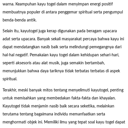
warna. Keampuhan kayu togel dalam menyimpan energi positif
membuatnya populer di antara penggemar spiritual serta pengumpul
benda-benda antik.
Selain itu, kayutogel juga kerap digunakan pada beragam upacara
adat serta upacara. Banyak sekali masyarakat percaya bahwa kayu ini
dapat mendatangkan nasib baik serta melindungi pemegangnya dari
hal-hal negatif. Pemakaian kayu togel dalam kehidupan sehari-hari,
seperti aksesoris atau alat musik, juga semakin bertambah,
menunjukkan bahwa daya tariknya tidak terbatas terbatas di aspek
spiritual.
Terakhir, meski banyak mitos tentang menyelimuti kayutogel, penting
untuk memisahkan yang membedakan fakta-fakta dan khayalan.
Kayutogel tidak menjamin nasib baik secara seketika, melainkan
terutama tentang bagaimana individu memanfaatkan serta
menghormati objek ini. Memiliki ilmu yang tepat soal kayu togel dapat