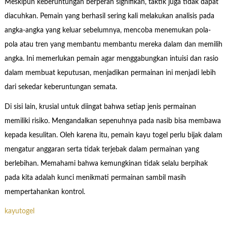
Meskipun keberuntungan berperan signifikan, taktik juga tidak dapat
diacuhkan. Pemain yang berhasil sering kali melakukan analisis pada
angka-angka yang keluar sebelumnya, mencoba menemukan pola-
pola atau tren yang membantu membantu mereka dalam dan memilih
angka. Ini memerlukan pemain agar menggabungkan intuisi dan rasio
dalam membuat keputusan, menjadikan permainan ini menjadi lebih
dari sekedar keberuntungan semata.
Di sisi lain, krusial untuk diingat bahwa setiap jenis permainan
memiliki risiko. Mengandalkan sepenuhnya pada nasib bisa membawa
kepada kesulitan. Oleh karena itu, pemain kayu togel perlu bijak dalam
mengatur anggaran serta tidak terjebak dalam permainan yang
berlebihan. Memahami bahwa kemungkinan tidak selalu berpihak
pada kita adalah kunci menikmati permainan sambil masih
mempertahankan kontrol.
kayutogel