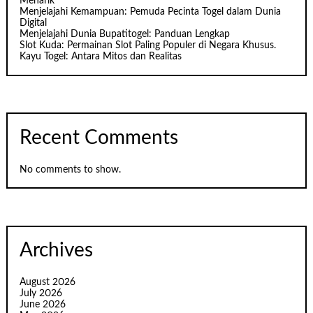
Menarik
Menjelajahi Kemampuan: Pemuda Pecinta Togel dalam Dunia
Digital
Menjelajahi Dunia Bupatitogel: Panduan Lengkap
Slot Kuda: Permainan Slot Paling Populer di Negara Khusus.
Kayu Togel: Antara Mitos dan Realitas
Recent Comments
No comments to show.
Archives
August 2026
July 2026
June 2026