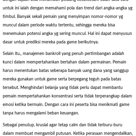
untuk ini ialah dengan memahami pola dan trend dari angka-angka yg
timbul. Banyak sekali pemain yang menyimpan nomor-nomor yg
muncul dalam periode waktu tertentu, sehingga mereka bisa
menemukan potensi angka yg sering muncul. Hal ini dapat menyusun
dasar untuk prediksi mereka pada game berikutnya.
Selain itu,, manajemen bankroll yang penuh pertimbangan adalah
kunci dalam mempertahankan bertahan dalam permainan. Pemain
harus menentukan batas seberapa banyak uang dana yang sanggup
mereka gunakan untuk game serta berpegang teguh pada batas
tersebut. Menghindari belanja yang tidak perlu dapat membantu
pemain mempertahankan konsentrasi serta tidak terperangkap dalam
emosi ketika bermain. Dengan cara ini peserta bisa menikmati game
tanpa harus mengalami beban keuangan.
Sebagai penutup, krusial agar tetap calm dan tidak terburu-buru
dalam membuat mengambil putusan. Ketika perasaan mengendalikan,