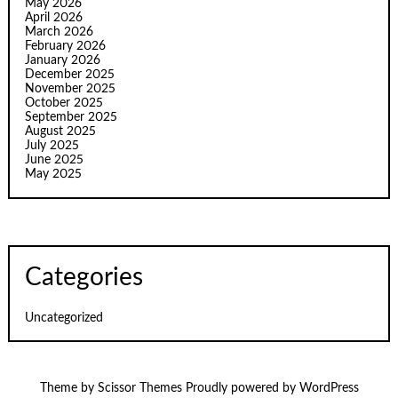
May 2026
April 2026
March 2026
February 2026
January 2026
December 2025
November 2025
October 2025
September 2025
August 2025
July 2025
June 2025
May 2025
Categories
Uncategorized
Theme by
Scissor Themes
Proudly powered by
WordPress