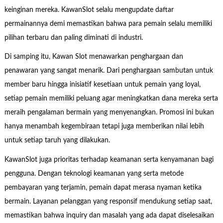
keinginan mereka. KawanSlot selalu mengupdate daftar
permainannya demi memastikan bahwa para pemain selalu memiliki
pilihan terbaru dan paling diminati di industri.
Di samping itu, Kawan Slot menawarkan penghargaan dan
penawaran yang sangat menarik. Dari penghargaan sambutan untuk
member baru hingga inisiatif kesetiaan untuk pemain yang loyal,
setiap pemain memiliki peluang agar meningkatkan dana mereka serta
meraih pengalaman bermain yang menyenangkan. Promosi ini bukan
hanya menambah kegembiraan tetapi juga memberikan nilai lebih
untuk setiap taruh yang dilakukan.
KawanSlot juga prioritas terhadap keamanan serta kenyamanan bagi
pengguna. Dengan teknologi keamanan yang serta metode
pembayaran yang terjamin, pemain dapat merasa nyaman ketika
bermain. Layanan pelanggan yang responsif mendukung setiap saat,
memastikan bahwa inquiry dan masalah yang ada dapat diselesaikan