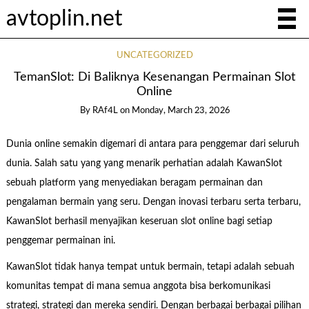
avtoplin.net
UNCATEGORIZED
TemanSlot: Di Baliknya Kesenangan Permainan Slot
Online
By
RAf4L
on
Monday, March 23, 2026
Dunia online semakin digemari di antara para penggemar dari seluruh
dunia. Salah satu yang yang menarik perhatian adalah KawanSlot
sebuah platform yang menyediakan beragam permainan dan
pengalaman bermain yang seru. Dengan inovasi terbaru serta terbaru,
KawanSlot berhasil menyajikan keseruan slot online bagi setiap
penggemar permainan ini.
KawanSlot tidak hanya tempat untuk bermain, tetapi adalah sebuah
komunitas tempat di mana semua anggota bisa berkomunikasi
strategi, strategi dan mereka sendiri. Dengan berbagai berbagai pilihan