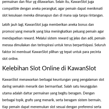
permainan dan fitur yg ditawarkan. Selain itu, KawanSlot juga
compatible dengan aneka perangkat, agar pemain dapat menikmati
slot kesukaan mereka dimanapun dan di mana saja tanpa rintangan.
Lebih jauh lagi, KawanSlot juga memberikan aneka bonus dan
promosi yang menarik yang bisa meningkatkan peluang pemain agar
mendapatkan reward. Melalui sistem reward yg jelas dan adil, pemain
merasa dimuliakan dan terinspirasi untuk terus berpartisipasi. Seluruh
faktor ini membuat KawanSlot pilihan yg tepat untuk para pecinta
slot online.
Kelebihan Slot Online di KawanSlot
KawanSlot menawarkan berbagai keuntungan yang pengalaman slot
daring semakin menarik dan bermanfaat. Salah satu keunggulan
utama adalah daftar permainan yang begitu beragam. Dengan
berbagai topik, grafis yang menarik, serta beragam sistem bermain,
tiap pemain dapat menemukan slot sesuai dengan preferensi serta