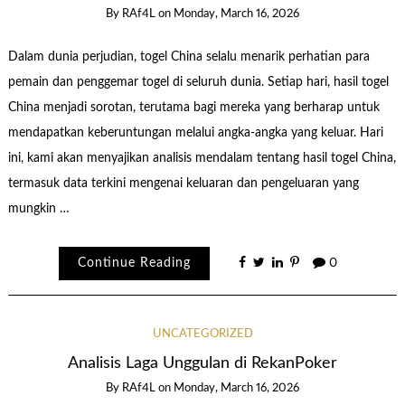
By
RAf4L
on
Monday, March 16, 2026
Dalam dunia perjudian, togel China selalu menarik perhatian para
pemain dan penggemar togel di seluruh dunia. Setiap hari, hasil togel
China menjadi sorotan, terutama bagi mereka yang berharap untuk
mendapatkan keberuntungan melalui angka-angka yang keluar. Hari
ini, kami akan menyajikan analisis mendalam tentang hasil togel China,
termasuk data terkini mengenai keluaran dan pengeluaran yang
mungkin …
Continue Reading
0
UNCATEGORIZED
Analisis Laga Unggulan di RekanPoker
By
RAf4L
on
Monday, March 16, 2026