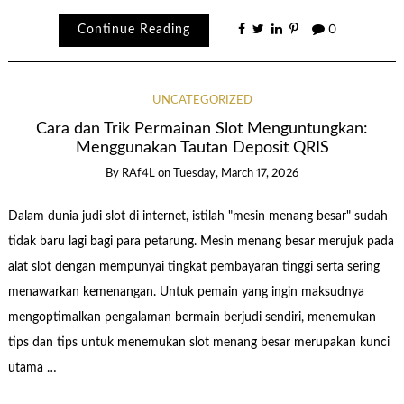
Continue Reading
0
UNCATEGORIZED
Cara dan Trik Permainan Slot Menguntungkan:
Menggunakan Tautan Deposit QRIS
By
RAf4L
on
Tuesday, March 17, 2026
Dalam dunia judi slot di internet, istilah "mesin menang besar" sudah
tidak baru lagi bagi para petarung. Mesin menang besar merujuk pada
alat slot dengan mempunyai tingkat pembayaran tinggi serta sering
menawarkan kemenangan. Untuk pemain yang ingin maksudnya
mengoptimalkan pengalaman bermain berjudi sendiri, menemukan
tips dan tips untuk menemukan slot menang besar merupakan kunci
utama …