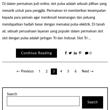
Di dalam permainan judi online, slot pulsa adalah sebuah pilihan yang
menarik untuk para penggila. Permainan ini memberikan kesempatan
kepada para pemain agar menikmati kesenangan dan peluang
mendapatkan hadiah besar dengan memakai pulsa elektrik. Di tanah
air, sebuah perusahaan layanan yang populer dalam permainan slot
slot dengan pulsa adalah jaringan Tri dan Indosat. Slot Tri …
Continue Reading
0
Posts
← Previous
1
2
3
4
5
6
Next →
pagination
Search
Search