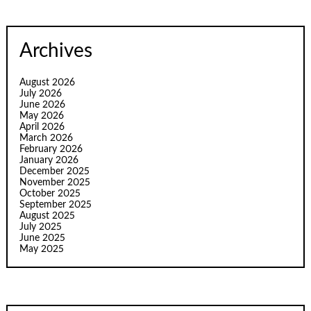
Archives
August 2026
July 2026
June 2026
May 2026
April 2026
March 2026
February 2026
January 2026
December 2025
November 2025
October 2025
September 2025
August 2025
July 2025
June 2025
May 2025