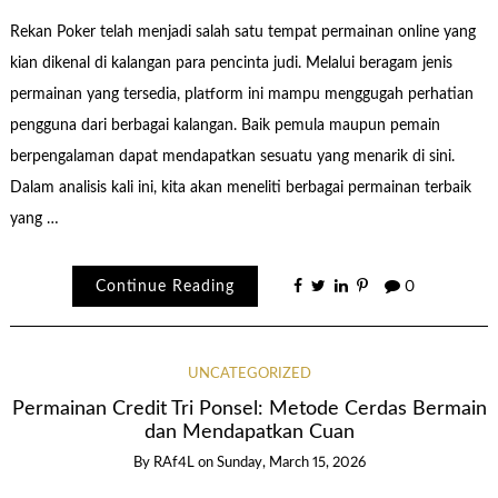
Rekan Poker telah menjadi salah satu tempat permainan online yang
kian dikenal di kalangan para pencinta judi. Melalui beragam jenis
permainan yang tersedia, platform ini mampu menggugah perhatian
pengguna dari berbagai kalangan. Baik pemula maupun pemain
berpengalaman dapat mendapatkan sesuatu yang menarik di sini.
Dalam analisis kali ini, kita akan meneliti berbagai permainan terbaik
yang …
Continue Reading
0
UNCATEGORIZED
Permainan Credit Tri Ponsel: Metode Cerdas Bermain
dan Mendapatkan Cuan
By
RAf4L
on
Sunday, March 15, 2026