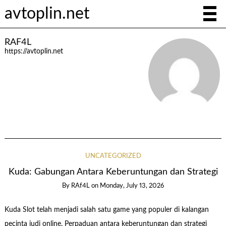
avtoplin.net
RAF4L
https://avtoplin.net
UNCATEGORIZED
Kuda: Gabungan Antara Keberuntungan dan Strategi
By
RAf4L
on
Monday, July 13, 2026
Kuda Slot telah menjadi salah satu game yang populer di kalangan
pecinta judi online. Perpaduan antara keberuntungan dan strategi