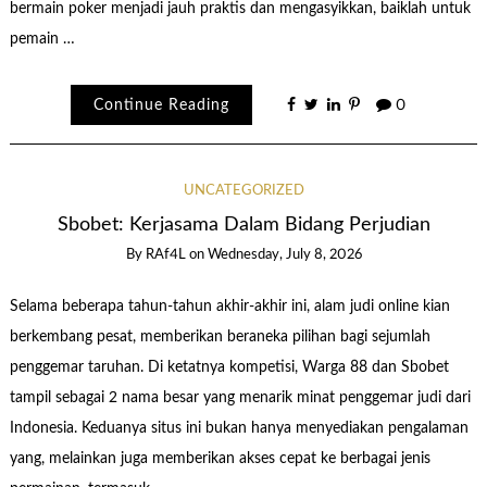
bermain poker menjadi jauh praktis dan mengasyikkan, baiklah untuk
pemain …
Continue Reading
0
UNCATEGORIZED
Sbobet: Kerjasama Dalam Bidang Perjudian
By
RAf4L
on
Wednesday, July 8, 2026
Selama beberapa tahun-tahun akhir-akhir ini, alam judi online kian
berkembang pesat, memberikan beraneka pilihan bagi sejumlah
penggemar taruhan. Di ketatnya kompetisi, Warga 88 dan Sbobet
tampil sebagai 2 nama besar yang menarik minat penggemar judi dari
Indonesia. Keduanya situs ini bukan hanya menyediakan pengalaman
yang, melainkan juga memberikan akses cepat ke berbagai jenis