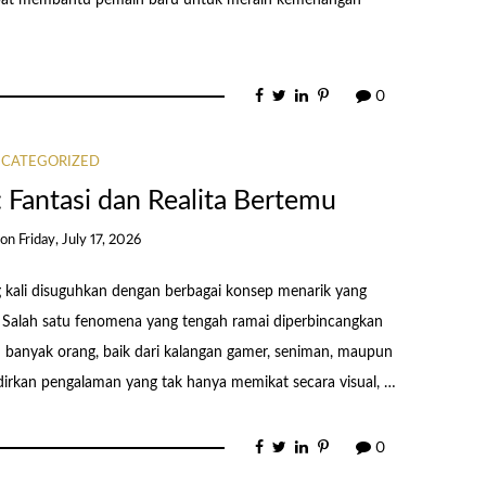
 dapat membantu pemain baru untuk meraih kemenangan
0
CATEGORIZED
 Fantasi dan Realita Bertemu
on
Friday, July 17, 2026
ng kali disuguhkan dengan berbagai konsep menarik yang
. Salah satu fenomena yang tengah ramai diperbincangkan
 banyak orang, baik dari kalangan gamer, seniman, maupun
irkan pengalaman yang tak hanya memikat secara visual, …
0