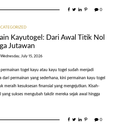
0
CATEGORIZED
in Kayutogel: Dari Awal Titik Nol
gga Jutawan
n
Wednesday, July 15, 2026
 permainan togel kayu atau kayu togel sudah menjadi
dari permainan yang sederhana, kini permainan kayu togel
k meraih kesuksesan finansial yang mengejutkan. Kisah-
el yang sukses mengubah takdir mereka sejak awal hingga
0