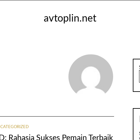
avtoplin.net
CATEGORIZED
D: Rahasia Sukses Pemain Terbaik