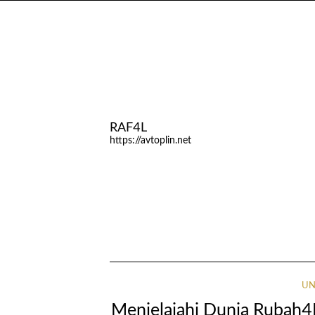
RAF4L
https://avtoplin.net
UN
Menjelajahi Dunia Rubah4