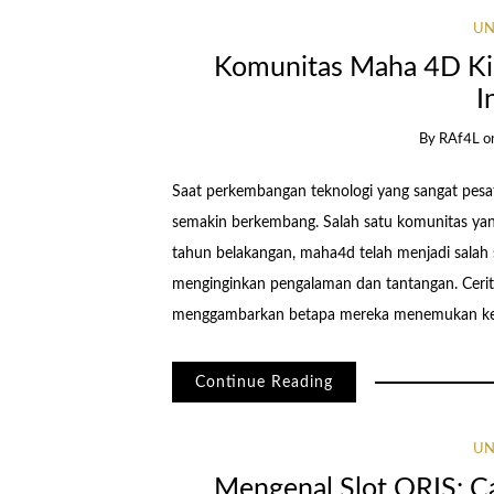
UN
Komunitas Maha 4D Kisah
I
By
RAf4L
o
Saat perkembangan teknologi yang sangat pesa
semakin berkembang. Salah satu komunitas ya
tahun belakangan, maha4d telah menjadi salah
menginginkan pengalaman dan tantangan. Cerita-
menggambarkan betapa mereka menemukan k
Continue Reading
UN
Mengenal Slot QRIS: C