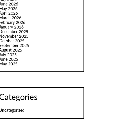
June 2026
May 2026
April 2026
March 2026
February 2026
January 2026
December 2025
November 2025
October 2025
September 2025
August 2025
July 2025
June 2025
May 2025
Categories
Uncategorized