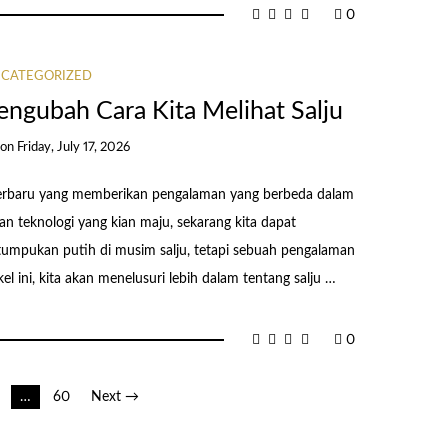
0
CATEGORIZED
engubah Cara Kita Melihat Salju
on
Friday, July 17, 2026
i terbaru yang memberikan pengalaman yang berbeda dalam
n teknologi yang kian maju, sekarang kita dapat
tumpukan putih di musim salju, tetapi sebuah pengalaman
 ini, kita akan menelusuri lebih dalam tentang salju …
0
…
60
Next →