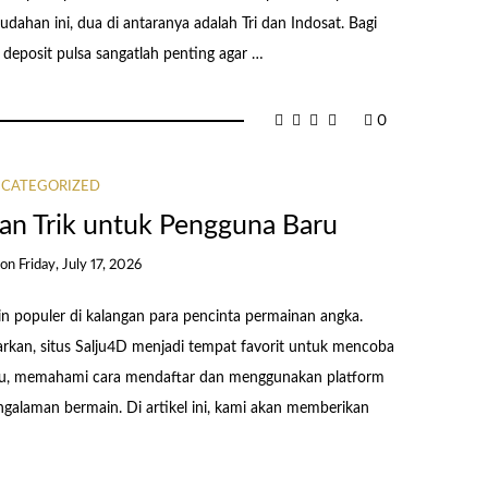
ahan ini, dua di antaranya adalah Tri dan Indosat. Bagi
 deposit pulsa sangatlah penting agar …
0
CATEGORIZED
dan Trik untuk Pengguna Baru
on
Friday, July 17, 2026
in populer di kalangan para pencinta permainan angka.
rkan, situs Salju4D menjadi tempat favorit untuk mencoba
aru, memahami cara mendaftar dan menggunakan platform
ngalaman bermain. Di artikel ini, kami akan memberikan