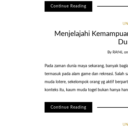
Continue Reading
UN
Menjelajahi Kemampuan
Dun
By
RAf4L
o
Pada zaman dunia maya sekarang, banyak bagian
termasuk pada alam game dan rekreasi. Salah 
muda lotere, sekelompok orang yg aktif berpart
konteks itu, kaum muda togel bukan hanya hany
Continue Reading
UN