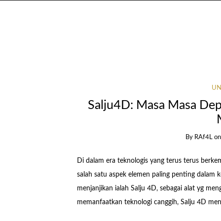
UN
Salju4D: Masa Masa Depa
By
RAf4L
o
Di dalam era teknologis yang terus terus berkem
salah satu aspek elemen paling penting dalam k
menjanjikan ialah Salju 4D, sebagai alat yg meng
memanfaatkan teknologi canggih, Salju 4D me